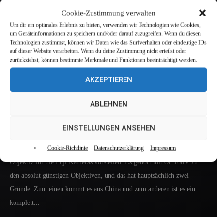
Bildfehler (die kann es bei der Berechnung leider reichlich geben)
Cookie-Zustimmung verwalten
erstellen möchte, kommt man wohl um ein Stativ und einen
Um dir ein optimales Erlebnis zu bieten, verwenden wir Technologien wie Cookies,
Panoramakopf...
um Geräteinformationen zu speichern und/oder darauf zuzugreifen. Wenn du diesen
Technologien zustimmst, können wir Daten wie das Surfverhalten oder eindeutige IDs
auf dieser Website verarbeiten. Wenn du deine Zustimmung nicht erteilst oder
MEHR ERFAHREN.
zurückziehst, können bestimmte Merkmale und Funktionen beeinträchtigt werden.
AKZEPTIEREN
IN
FOTOZUBEHÖR
KAMLAN 28MM F1.4 OBJEKTIV –
ABLEHNEN
GÜNSTIG UND GUT.
EINSTELLUNGEN ANSEHEN
Kamlan 28mm F1.4 – Lichtstarkes Objektiv für Streetfotografie. Ich
möchte heute in meinem Fotografie Blog das Kamlan 28mm F1.4
Cookie-Richtlinie
Datenschutzerklärung
Impressum
Objektiv für die Fuji Kameras vorstellen. Es gehört mit ca. 180 € zu
den absolut günstigen Objektiven, und das hat hauptsächlich zwei
Gründe: Zum einen kommt es aus China und zum anderen ist es ein
komplett...