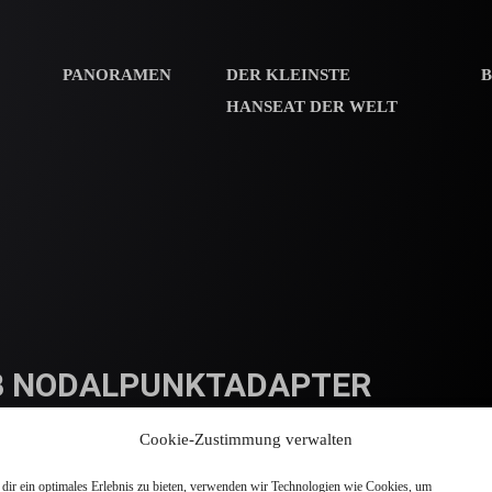
PANORAMEN
DER KLEINSTE
HANSEAT DER WELT
B NODALPUNKTADAPTER
Cookie-Zustimmung verwalten
Ein Panorama, aus der Hüfte mit dem Handy fotografiert, kann sicherlich se
Fotografie von hochauflösenden Panoramen beschäftigt und ein Panorama ohne
dir ein optimales Erlebnis zu bieten, verwenden wir Technologien wie Cookies, um