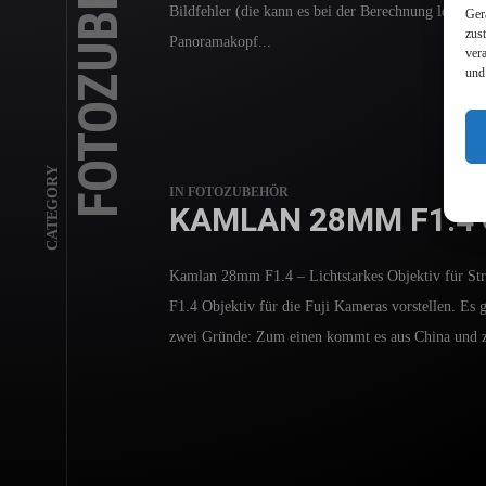
FOTOZUBEHÖR
Bildfehler (die kann es bei der Berechnung leider 
Ger
zus
Panoramakopf...
ver
und
CATEGORY
IN
FOTOZUBEHÖR
KAMLAN 28MM F1.4 
Kamlan 28mm F1.4 – Lichtstarkes Objektiv für St
F1.4 Objektiv für die Fuji Kameras vorstellen. Es 
zwei Gründe: Zum einen kommt es aus China und zu