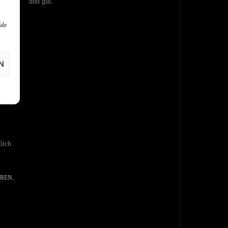
und gut.
ale
REN.
N
lich
OBEN
REN.
ZURÜCK NACH