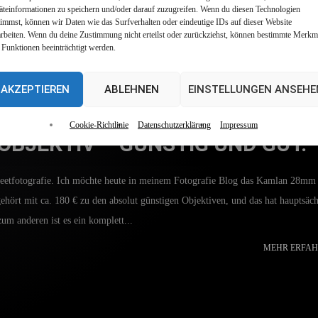
reichlich geben) erstellen möchte, kommt man wohl um ein Stativ und einen
äteinformationen zu speichern und/oder darauf zuzugreifen. Wenn du diesen Technologien
timmst, können wir Daten wie das Surfverhalten oder eindeutige IDs auf dieser Website
arbeiten. Wenn du deine Zustimmung nicht erteilst oder zurückziehst, können bestimmte Merkm
 Funktionen beeinträchtigt werden.
MEHR ERFAH
AKZEPTIEREN
ABLEHNEN
EINSTELLUNGEN ANSEHE
Cookie-Richtlinie
Datenschutzerklärung
Impressum
OBJEKTIV – GÜNSTIG UND GUT.
reetfotografie. Ich möchte heute in meinem Fotografie Blog das Kamlan 28mm
gehört mit ca. 180 € zu den absolut günstigen Objektiven, und das hat hauptsäch
m anderen ist es ein komplett...
MEHR ERFAH