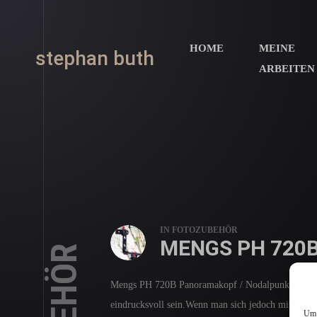
HOME
MEINE
stephan buth
ARBEITEN
IN
FOTOZUBEHÖR
MENGS PH 720
Mengs PH 720B Panoramakopf / Nodalpunktadapter 
eindrucksvoll sein.Wenn man sich jedoch mit der 
Um 